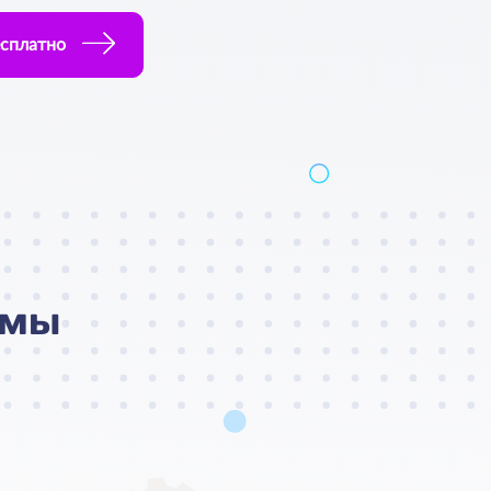
сплатно
ммы