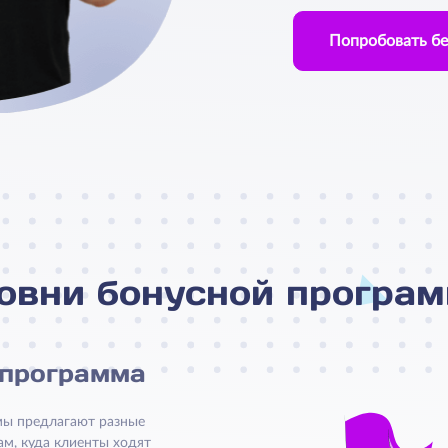
Попробовать бе
овни бонусной програ
 программа
ммы предлагают разные
ам, куда клиенты ходят