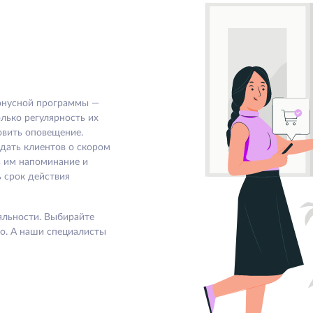
бонусной программы —
олько регулярность их
новить оповещение.
дать клиентов о скором
ь им напоминание и
ь срок действия
яльности. Выбирайте
о. А наши специалисты