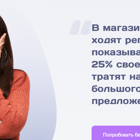
В магаз
ходят ре
показыва
25% свое
тратят н
большого
предложе
Попробовать бе