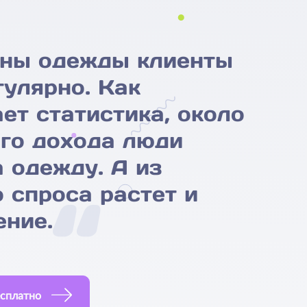
ины одежды клиенты
гулярно. Как
ет статистика, около
го дохода люди
а одежду. А из
 спроса растет и
ние.
сплатно